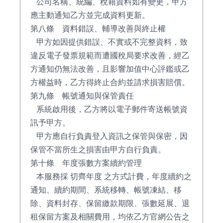
公司名稱、統編、稅籍資料如有變更，甲方
應主動通知乙方並完成資料更新。
第八條 資料錯誤、輔導改善與終止權
甲方如因提供錯誤、不實或不完整資料，致
違反電子發票規範而遭國稅局要求改善，經乙
方通知仍無法改善，且影響加值中心評鑑或乙
方權益時，乙方得終止合約並請求損害賠償。
第九條 帳號通知與保管責任
系統啟用後，乙方將以電子郵件寄送帳號資
訊予甲方。
甲方應自行負責登入資訊之保管與保密，因
保管不當所生之損害由甲方自行負責。
第十條 年度張數方案續約管理
本服務採 切齊年度 之方式計費，年度續約之
通知、續約期間、系統移轉、帳號凍結、移
除、資料封存、保留繳款期限、張數延展、退
租保留方案及相關費用，均依乙方官網公告之