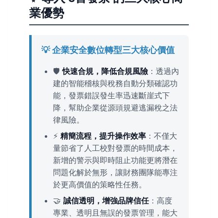
業優勢
💡 企業安全數位轉型三大核心價值
🛡️
快速合規，降低合規風險
：透過內
建的智能稽核與稅務自動分類確認功
能，發票錯誤發生率迅速斷崖式下
降，幫助企業從源頭規避逃漏稅之法
律風險。
⚡
精簡流程，提升操作效率
：不僅大
量節省了人工校對發票的時間成本，
新增的警示與即時阻止功能更將潛在
問題化解於無形，讓財務團隊能專注
於更高價值的策略性任務。
🤝
誠信透明，增強品牌信任
：高度
專業、透明且無誤的發票管理，能大