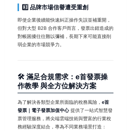
3️⃣ 品牌市場信譽遭受重創
即使企業後續能快速糾正操作失誤並補重開，
但對大型 B2B 合作客戶而言，發票出錯造成的
對帳困擾往往難以彌補，長期下來可能直接削
弱企業的市場競爭力。
🛠️ 滿足合規需求：e首發票操
作教學 與全方位解決方案
為了解決各類型企業所面臨的稅務風險，
e首
發票｜電子發票加值中心
提供了一站式智慧發
票管理服務，將尖端雲端技術與豐富的行業稅
務經驗深度結合，專為不同業務場景打造：