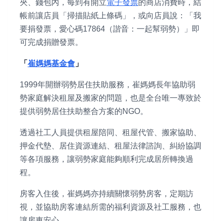
夾、錢包內，每到有開立
電子發票
的商店消費時，結
帳前讓店員「掃描貼紙上條碼」，或向店員說：「我
要捐發票，愛心碼17864（諧音：一起幫弱勢）」即
可完成捐贈發票。
「
崔媽媽基金會
」
1999年開辦弱勢居住扶助服務，崔媽媽長年協助弱
勢家庭解決租屋及搬家的問題，也是全台唯一專致於
提供弱勢居住扶助整合方案的NGO。
透過社工人員提供租屋陪同、租屋代管、搬家協助、
押金代墊、居住資源連結、租屋法律諮詢、糾紛協調
等各項服務，讓弱勢家庭能夠順利完成居所轉換過
程。
房客入住後，崔媽媽亦持續關懷弱勢房客，定期訪
視，並協助房客連結所需的福利資源及社工服務，也
讓房東安心。