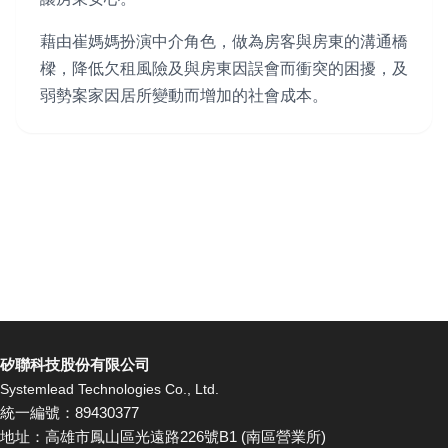
藉由崔媽媽扮演中介角色，做為房客與房東的溝通橋
樑，降低欠租風險及與房東因誤會而衝突的困擾，及
弱勢案家因居所變動而增加的社會成本。
矽聯科技股份有限公司
Systemlead Technologies Co., Ltd.
統一編號：89430377
地址：高雄市鳳山區光遠路226號B1 (南區營業所)