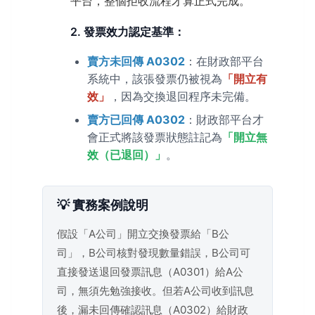
平台，整個拒收流程才算正式完成。
2. 發票效力認定基準：
賣方未回傳 A0302
：在財政部平台
系統中，該張發票仍被視為
「開立有
效」
，因為交換退回程序未完備。
賣方已回傳 A0302
：財政部平台才
會正式將該發票狀態註記為
「開立無
效（已退回）」
。
💡 實務案例說明
假設「A公司」開立交換發票給「B公
司」，B公司核對發現數量錯誤，B公司可
直接發送退回發票訊息（A0301）給A公
司，無須先勉強接收。但若A公司收到訊息
後，漏未回傳確認訊息（A0302）給財政