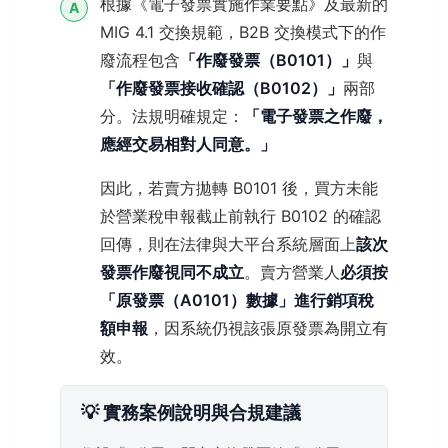
根據《電子發票實施作業要點》及最新的
A
MIG 4.1 交換規範，B2B 交換模式下的作
廢流程包含
「作廢發票（B0101）」
與
「作廢發票接收確認（B0102）」
兩部
分。法規明確規定：
「電子發票之作廢，
應經交易相對人同意。」
因此，若賣方拋轉 B0101 後，買方未能
於營業稅申報截止前執行 B0102 的確認
回傳，則在法律與大平台系統層面上
該次
發票作廢視同不成立
。賣方營業人
必須按
「原發票（A0101）數據」進行銷項稅
額申報
，因系統仍視該張原發票為開立有
效。
💡 實務案例說明與合規建議