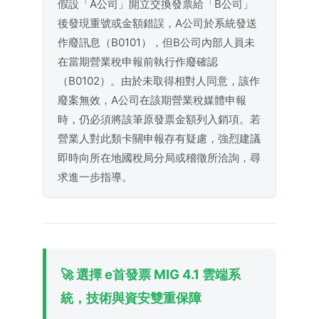
假設「A公司」開立交換發票給「B公司」
後發現重號或金額錯誤，A公司於系統發送
作廢訊息（B0101），但B公司內部人員未
在當期營業稅申報前執行作廢確認
（B0102）。由於未取得相對人同意，該作
廢案無效，A公司在該期營業稅媒體申報
時，仍必須將該筆原發票金額列入銷項。若
營業人對此類卡關申報存有疑慮，強烈建議
即時向所在地國稅局分局或稽徵所洽詢，尋
求進一步指導。
🚀 選擇 e首發票 MIG 4.1 雲端系
統，技術與資安雙重保障