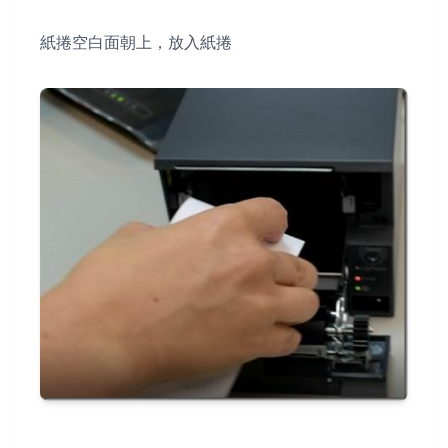
紙捲空白面朝上，放入紙捲