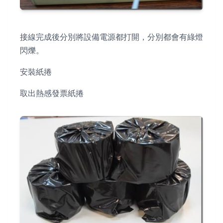
接線完成後分別將設備電源都打開，分別都會有綠燈
閃爍。
安裝紙捲
取出熱感發票紙捲