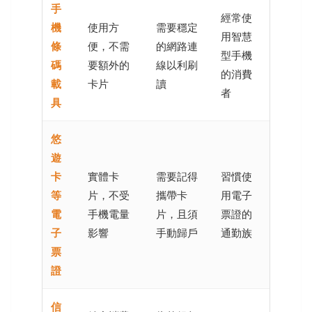
手
經常使
機
使用方
需要穩定
用智慧
條
便，不需
的網路連
型手機
碼
要額外的
線以利刷
的消費
載
卡片
讀
者
具
悠
遊
卡
實體卡
需要記得
習慣使
等
片，不受
攜帶卡
用電子
電
手機電量
片，且須
票證的
子
影響
手動歸戶
通勤族
票
證
信