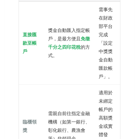
需事先
在財政
部平台
獎金自動匯入指定帳
直接匯
完成
戶，是最方便且
免徵
款至帳
「設定
千分之四印花稅
的方
戶
中獎獎
式。
金自動
匯款帳
戶」。
適用於
未綁定
帳戶的
需親自前往指定金融
高額獎
臨櫃領
機構（如第一銀行、
金或實
獎
彰化銀行、農漁會
體發
等）兌領現金。