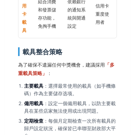
結合消費
依賴銀行
用
信用卡
和發票儲
的通知系
卡
重度使
存功能，
統與開通
載
用者
免掏手機
設定
具
載具整合策略
為了確保不遺漏任何中獎機會，建議採用
「多
重載具策略」
：
主要載具
：選擇最常使用的載具（如手機條
碼）作為主要儲存选项。
備用載具
：設定一個備用載具，以防主要載
具在某些店家無法使用或出現問題。
定期檢查
：每個月定期檢查一次所有載具的
歸戶設定狀況，確保皆已串聯至財政部大平