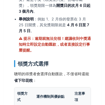
獎），領獎期限一律為
開獎日的次月 6 日起
3 個月內
。
舉例說明
：例如 1、2 月份的發票在 3 月
25 日開獎，其兌獎期限就是
4 月 6 日至 7
月 5 日
。
⚠️ 提示：逾期就無法兌領！建議收到中獎通
知時立即設定自動匯款，或者直接設定行事
曆提醒。
領獎方式選擇
聰明的得獎者會選擇自動匯款，不僅省時還能
省下印花稅
：
領獎方
注意事
運作機制與優缺點
式
項