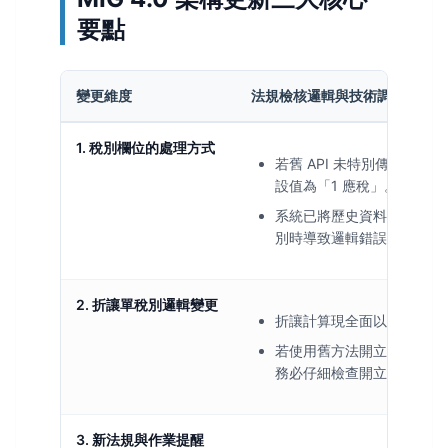
要點
變更維度
法規檢核邏輯與技術調整指引
1. 稅別欄位的處理方式
若舊 API 未特別傳入稅
設值為「1 應稅」。
系統已將歷史資料同步更新
別時導致邏輯錯誤。
2. 折讓單稅別邏輯變更
折讓計算現全面以
「單身稅
若使用舊方法開立折讓單，
務必仔細檢查開立以前的發
3. 新法規與作業提醒