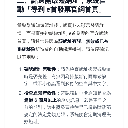
二、點選開啟短網址，系統自
動「導到 e首發票官網首頁」
當點擊通知短網址後，網頁並未顯示發票詳
情，而是直接跳轉轉址到 e首發票的官方網站
首頁，這通常是因為
該網址有誤、無效或已被
系統移除
所造成的自動保護機制。請依序確認
以下兩點：
確認網址完整性
：請先檢查網址複製或點選
時是否完整，有無因為排版斷行而導致缺
字，或不小心點選到多餘的空白與中文字。
檢查通知時效性
：確認該封中獎通知是否為
超過 6 個月以上
的歷史訊息。若是更早之
前的期別，該中獎發票往往早已超過財政部
規定的法定兌領期限，系統便會定期清理失
效短址。