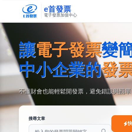
e首發票
(在新視窗開啟)
(在新視窗開啟)
電子發票加值中心
此連結將在新視窗開啟
讓
電子發票
變
中小企業的
發
不懂財會也能輕鬆開發票，避免錯誤與罰單
搜尋文章