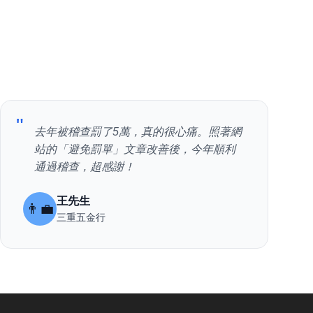
題
"
去年被稽查罰了5萬，真的很心痛。照著網
站的「避免罰單」文章改善後，今年順利
通過稽查，超感謝！
王先生
👨‍💼
三重五金行