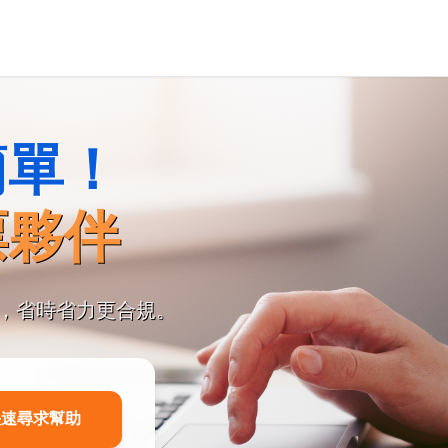
簡單！
票夥伴
，省時省力更合規。
快速尋求幫助