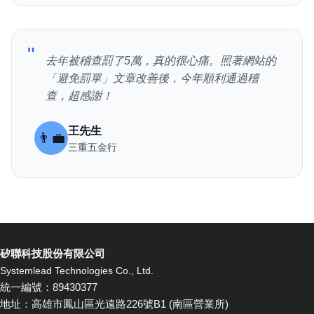
"
去年被稽查罰了5萬，真的很心痛。照著網站的
「避免罰單」文章改善後，今年順利通過稽
查，超感謝！
王先生
👨‍💼
三重五金行
矽聯科技股份有限公司
Systemlead Technologies Co., Ltd.
統一編號：89430377
地址：高雄市鳳山區光遠路226號B1 (南區營業所)