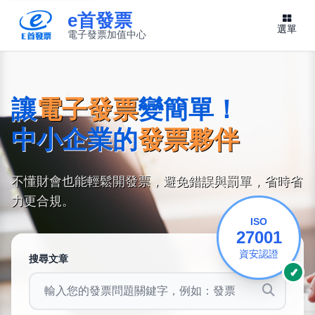
e首發票
選單
(在新視窗開啟)
(在新視窗開啟)
電子發票加值中心
此連結將在新視窗開啟
讓
電子發票
變簡單！
中小企業的
發票夥伴
不懂財會也能輕鬆開發票，避免錯誤與罰單，省時省
力更合規。
ISO 27
ISO
27001
資安認證
搜尋文章
✓