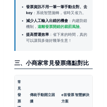
發票資訊不用一筆一筆手動去對、去
key
：系統智慧拋轉，省時又省力。
減少人工輸入出錯的機會
：內建防錯
機制，
遠離發票開錯的裁罰風險
。
提高營運效率
：省下來的時間，真的
可以讓我多做好幾筆生意！
三、小商家常見發票痛點對比
常
見
發
傳統手動開立困
e首發票 智慧解決
票
擾
方案