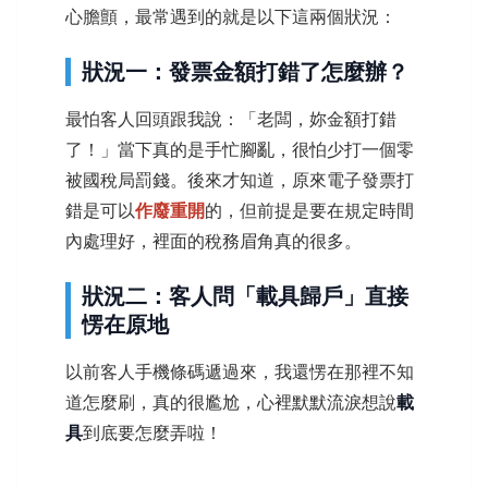
心膽顫，最常遇到的就是以下這兩個狀況：
狀況一：發票金額打錯了怎麼辦？
最怕客人回頭跟我說：「老闆，妳金額打錯
了！」當下真的是手忙腳亂，很怕少打一個零
被國稅局罰錢。後來才知道，原來電子發票打
錯是可以
作廢重開
的，但前提是要在規定時間
內處理好，裡面的稅務眉角真的很多。
狀況二：客人問「載具歸戶」直接
愣在原地
以前客人手機條碼遞過來，我還愣在那裡不知
道怎麼刷，真的很尷尬，心裡默默流淚想說
載
具
到底要怎麼弄啦！