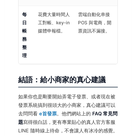
每
花費大量時間人
雲端自動化串接
日
工對帳、key-in
POS 與電商，開
帳
媒體申報檔。
票資訊不漏接。
務
整
理
結語：給小商家的真心建議
如果你也是剛要開始弄電子發票、或者現在被
發票系統搞到很頭大的小商家，真心建議可以
去問問看
e首發票
。他們網站上的
FAQ 常見問
題
寫得很白話，更有專業貼心的真人官方客服
LINE 隨時線上待命，不會讓人有冰冷的感覺。