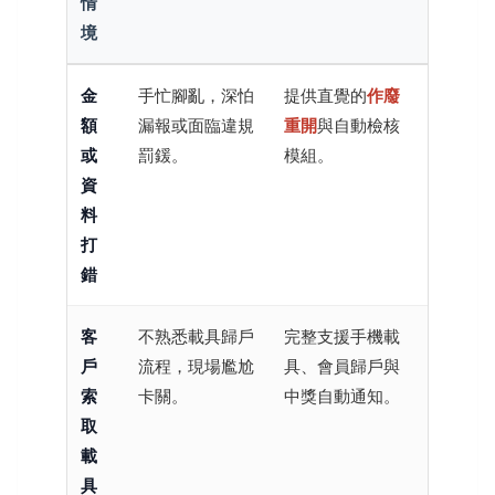
情
境
金
手忙腳亂，深怕
提供直覺的
作廢
額
漏報或面臨違規
重開
與自動檢核
或
罰鍰。
模組。
資
料
打
錯
客
不熟悉載具歸戶
完整支援手機載
戶
流程，現場尷尬
具、會員歸戶與
索
卡關。
中獎自動通知。
取
載
具